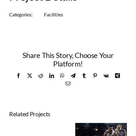
Categories:
Facilities
Share This Story, Choose Your
Platform!
Facebook
X
Reddit
LinkedIn
WhatsApp
Telegram
Tumblr
Pinterest
Vk
Xing
Email
Related Projects