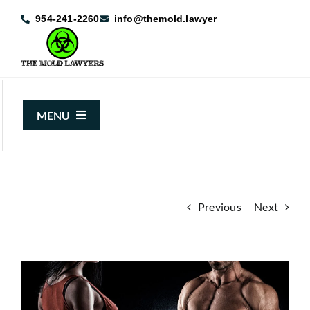
Skip
954-241-2260
info@themold.lawyer
to
content
MENU
About Us
Mold Claims
Previous
Next
Mold Guide
Articles
View
Case Results
Larger
Image