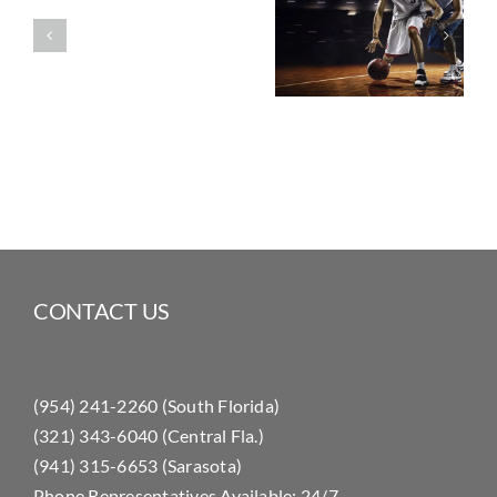
Sport
Swimming
Crossfit
Classes
Pool
Ready
CONTACT US
(954) 241-2260 (South Florida)
(321) 343-6040 (Central Fla.)
(941) 315-6653 (Sarasota)
Phone Representatives Available: 24/7