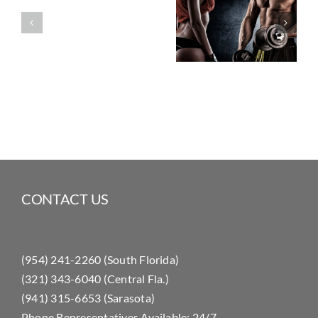
Personal
Swimming
Crossfit
Training
Pool
Ready
CONTACT US
(954) 241-2260 (South Florida)
(321) 343-6040 (Central Fla.)
(941) 315-6653 (Sarasota)
Phone Representatives Available: 24/7