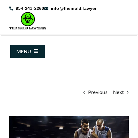
Skip
954-241-2260
info@themold.lawyer
to
content
MENU
About Us
Mold Claims
Previous
Next
Mold Guide
Articles
View
Case Results
Larger
Image