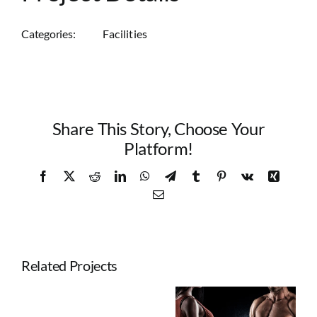
Categories:
Facilities
Share This Story, Choose Your
Platform!
Facebook
X
Reddit
LinkedIn
WhatsApp
Telegram
Tumblr
Pinterest
Vk
Xing
Email
Related Projects